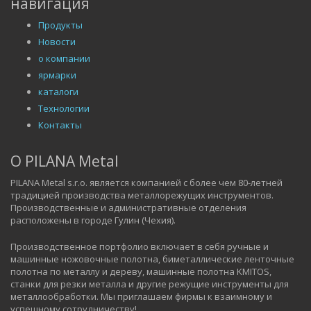
навигация
Продукты
Новости
о компании
ярмарки
каталоги
Технологии
Контакты
O PILANA Metal
PILANA Metal s.r.o. является компанией с более чем 80-летней
традицией производства металлорежущих инструментов.
Производственные и административные отделения
расположены в городе Гулин (Чехия).
Производственное портфолио включает в себя ручные и
машинные ножовочные полотна, биметаллические ленточные
полотна по металлу и дереву, машинные полотна KMITOS,
станки для резки металла и другие режущие инструменты для
металлообработки. Мы приглашаем фирмы к взаимному и
успешному сотрудничеству!