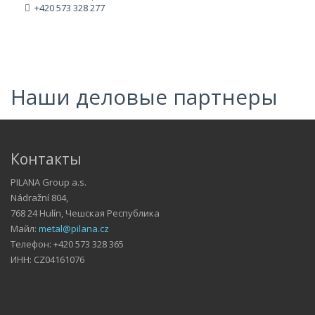
+420 573 328 277
Наши деловые партнеры
Контакты
PILANA Group a.s.
Nádražní 804,
768 24 Hulín, Чешская Республика
Майл:
metal@pilana.cz
Телефон: +420 573 328 365
ИНН: CZ04161076